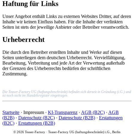
Haftung für Links
Unser Angebot enthält Links zu externen Websites Dritter, auf deren
Inhalte wir keinen Einfluss haben. Für die Inhalte der verlinkten
Seiten ist stets der jeweilige Anbieter oder Betreiber verantwortlich.
Urheberrecht
Die durch den Betreiber erstellten Inhalte und Werke auf diesen
Seiten unterliegen dem deutschen Urheberrecht. Vervielfältigung,
Bearbeitung, Verbreitung und jede Art der Verwertung außerhalb
der Grenzen des Urheberrechts bedürfen der schriftlichen
Zustimmung.
Die Teaser-Factory UG (haftungsbeschränkt) befindet sich derzeit in Gründung (i.G.) und
ist noch nicht im Handelsregister eingetragen.
Startseite
·
Impressum
·
KI-Transparenz
·
AGB (B2C)
·
AGB
(B2B)
·
Datenschutz (B2C)
·
Datenschutz (B2B)
·
Erstattungen
(B2C)
·
Erstattungen (B2B)
© 2026 Teaser-Factory · Teaser-Factory UG (haftungsbeschränkt) i.G., Berlin