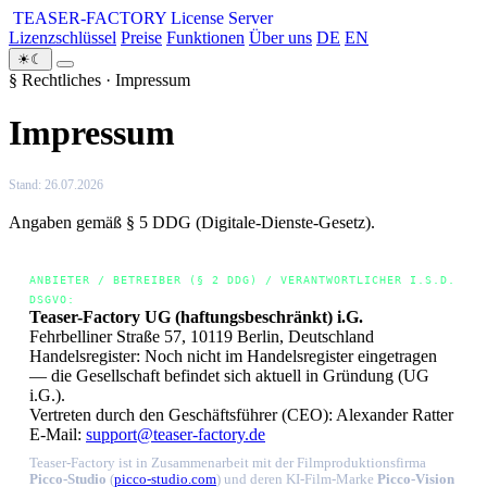
TEASER-FACTORY
License Server
Lizenzschlüssel
Preise
Funktionen
Über uns
DE
EN
☀
☾
§ Rechtliches · Impressum
Impressum
Stand: 26.07.2026
Angaben gemäß § 5 DDG (Digitale-Dienste-Gesetz).
ANBIETER / BETREIBER (§ 2 DDG) / VERANTWORTLICHER I.S.D.
DSGVO:
Teaser-Factory UG (haftungsbeschränkt) i.G.
Fehrbelliner Straße 57, 10119 Berlin, Deutschland
Handelsregister: Noch nicht im Handelsregister eingetragen
— die Gesellschaft befindet sich aktuell in Gründung (UG
i.G.).
Vertreten durch den Geschäftsführer (CEO): Alexander Ratter
E-Mail:
support@teaser-factory.de
Teaser-Factory ist in Zusammenarbeit mit der Filmproduktionsfirma
Picco-Studio
(
picco-studio.com
) und deren KI-Film-Marke
Picco-Vision